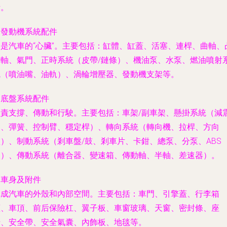
析。
.
發動機系統配件
這是汽車的“心臟”。主要包括：缸體、缸蓋、活塞、連桿、曲軸、
輪軸、氣門、正時系統（皮帶/鏈條）、機油泵、水泵、燃油噴射
統（噴油嘴、油軌）、渦輪增壓器、發動機支架等。
.
底盤系統配件
負責支撐、傳動和行駛。主要包括：車架/副車架、懸掛系統（減
器、彈簧、控制臂、穩定桿）、轉向系統（轉向機、拉桿、方向
盤）、制動系統（剎車盤/鼓、剎車片、卡鉗、總泵、分泵、ABS
泵）、傳動系統（離合器、變速箱、傳動軸、半軸、差速器）。
.
車身及附件
構成汽車的外殼和內部空間。主要包括：車門、引擎蓋、行李箱
蓋、車頂、前后保險杠、翼子板、車窗玻璃、天窗、密封條、座
椅、安全帶、安全氣囊、內飾板、地毯等。