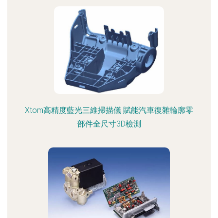
Xtom高精度藍光三維掃描儀 賦能汽車復雜輪廓零
部件全尺寸3D檢測