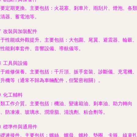
需要定期更換。主要包括：火花塞、剎車片、雨刮片、燈泡、各
濾清器、蓄電池等。
7.
改裝與加裝配件
用于性能或外觀提升。主要包括：大包圍、尾翼、避震器、輪轂
高性能剎車套件、音響設備、導航儀等。
8.
工具與設備
用于維修保養。主要包括：千斤頂、扳手套裝、診斷儀、充電機
舉升機等（通常不歸為車輛配件，但緊密相關）。
9.
化工輔料
各類工作介質。主要包括：機油、變速箱油、剎車油、助力轉向
油、防凍液、玻璃水、潤滑脂、清洗劑、粘合劑等。
0.
標準件與通用件
基礎連接件。主要包括：螺絲、螺母、螺栓、墊圈、卡箍、線束