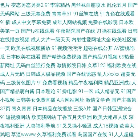
色片
变态另态另类2
91李宗精品
黑丝袜自慰喷水
乱伦五月
国产
无码网站
三级无毒免费
青青草51
91丝袜在线
91九色在线观看
91插
成人中文字幕免费
成年人网站视频
免费在线影院
日本欧
美第一页
国产ts在线观看
午夜影院国产在线
91操在线观看
日韩
在线播放视频
成人大片一级天天
内射性爱网址大全
欧美社区第
一页
欧美在线视频播放
91视频污污污
超碰在线公开
AV蜜桃吃
瓜
日本欧美在线看
国产精选免费视频
国产精品91视频
69热最
新网址
无码白丝强行免费
激情影院日韩
久草123
福利欧美在线
成人片无码
日韩成人极品视频
国产在线诱惑
乱人xxxxx
超黄无
码
三级黄色图片
91免费看视频
精品午夜福利网
精品亚洲成a人
国产精品萌白酱
日本理论
91操电影
91一区
成人精品无
91国产
小视频
日韩美女免费直播
A片网站网址
激情文学色
国产主播第
37页
青久青青
日本精品在线播放
三级A片
国产日韩亚洲综合
91短视频网站
欧美骚网站
丁香五月天亚洲
欧美大粗吊人妖
深
夜福利亚洲
人兽福利导航
91叉叉操小骚逼
成人18视频
欧美大
鸡吧
草逼wwww
久草福利免费试看
岛国国产在线
91人人超碰