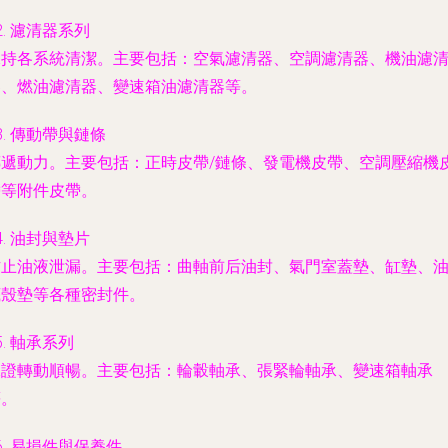
2.
濾清器系列
保持各系統清潔。主要包括：空氣濾清器、空調濾清器、機油濾
器、燃油濾清器、變速箱油濾清器等。
3.
傳動帶與鏈條
傳遞動力。主要包括：正時皮帶/鏈條、發電機皮帶、空調壓縮機
帶等附件皮帶。
4.
油封與墊片
防止油液泄漏。主要包括：曲軸前后油封、氣門室蓋墊、缸墊、
底殼墊等各種密封件。
5.
軸承系列
保證轉動順暢。主要包括：輪轂軸承、張緊輪軸承、變速箱軸承
等。
6.
易損件與保養件