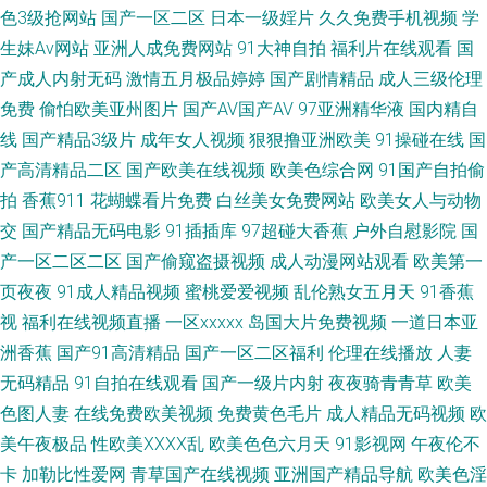
色3级抢网站
国产一区二区
日本一级婬片
久久免费手机视频
学
生妹Av网站
亚洲人成免费网站
91大神自拍
福利片在线观看
国
网 人人操欧美精品 五月天色播 97成人碰 豆花视频91在线 久久草爱 婷婷精
产成人内射无码
激情五月极品婷婷
国产剧情精品
成人三级伦理
品一区二区 人人艹人人摸 足交AV www福利区一区 国产TS在线免费 黄色五
免费
偷怕欧美亚州图片
国产AV国产AV
97亚洲精华液
国内精自
线
国产精品3级片
成年女人视频
狠狠撸亚洲欧美
91操碰在线
国
月天网址 欧美色图18 日韩毛片网站 在线黄色电影网站 亚洲成人A片 韩国色
产高清精品二区
国产欧美在线视频
欧美色综合网
91国产自拍偷
拍
香蕉911
花蝴蝶看片免费
白丝美女免费网站
欧美女人与动物
色 欧美Aⅴ在线 日本色狼人 色婷婷激情网 亚洲国产aa 亚州色情 国产情侣AV
交
国产精品无码电影
91插插库
97超碰大香蕉
户外自慰影院
国
产一区二区二区
国产偷窥盗摄视频
成人动漫网站观看
欧美第一
激情 男人天堂色情AV 三级片网站导航 色先锋影音AV 97欧美国产自产 福利
页夜夜
91成人精品视频
蜜桃爱爱视频
乱伦熟女五月天
91香蕉
视
福利在线视频直播
一区xxxxx
岛国大片免费视频
一道日本亚
偶偶 精品传媒 青青草福利社 三级片AV网站 一本道ab在线 超碰99丝袜诱惑
洲香蕉
国产91高清精品
国产一区二区福利
伦理在线播放
人妻
污色色五月 丁香五月在线综合 老司机色av 日韩无码网址 先锋成人资源 91最
无码精品
91自拍在线观看
国产一级片内射
夜夜骑青青草
欧美
色图人妻
在线免费欧美视频
免费黄色毛片
成人精品无码视频
欧
新网站 大香蕉福利导航 国产理伦 久久爱导航 欧美女生穴 少妇网址 亚洲毛片
美午夜极品
性欧美ⅩⅩⅩⅩ乱
欧美色色六月天
91影视网
午夜伦不
卡
加勒比性爱网
青草国产在线视频
亚洲国产精品导航
欧美色淫
基地专区 91黑丝射 岛国电影网 精东成人 美女黄色网 三级片青青草 亚洲探