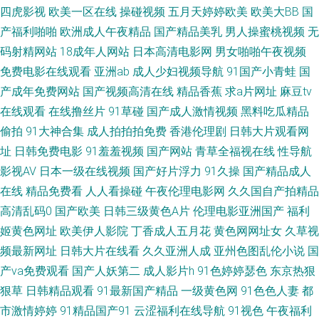
自慰 欧美色图18 午夜福利传媒影视 国产午夜AV 青青草原影院 午夜香蕉剧场
四虎影视
欧美一区在线
操碰视频
五月天婷婷欧美
欧美大BB
国
产福利啪啪
欧洲成人午夜精品
国产精品美乳
男人操蜜桃视频
无
成人自慰网站香蕉 欧美啪在线 天天肏屄在线 91探花色情 成人香蕉视频 老司
码射精网站
18成年人网站
日本高清电影网
男女啪啪午夜视频
免费电影在线观看
亚洲ab
成人少妇视频导航
91国产小青蛙
国
机午夜影院 三级区美女 91白丝秘 东方AV成人影视 少妇超碰在线播放 91色
产成年免费网站
国产视频高清在线
精品香蕉
求a片网址
麻豆tv
在线观看
在线撸丝片
91草碰
国产成人激情视频
黑料吃瓜精品
禁 国产精品女人乱轮 免费网站高清91 偷拍青青草 91视频国语免费 福利姬电
偷拍
91大神合集
成人拍拍拍免费
香港伦理剧
日韩大片观看网
影院 另类图日韩 色站导航 51国产自拍视频 国产一二三四 人人干人人操网
址
日韩免费电影
91羞羞视频
国产网站
青草全福视在线
性导航
影视AV
日本一级在线视频
国产好片浮力
91久操
国产精品成人
中文字幕国产 超碰人兽世界 激情综合网站 日本人人操 在线91国产视频 变态
在线
精品免费看
人人看操碰
午夜伦理电影网
久久国自产拍精品
高清乱码0
国产欧美
日韩三级黄色A片
伦理电影亚洲国产
福利
另类色 久草福利视频导航 天天干视频毛片 97色色资源总站 国产嫩草在线 欧
姬黄色网址
欧美伊人影院
丁香成人五月花
黄色网网址女
久草视
频最新网址
日韩大片在线看
久久亚洲人成
亚州色图乱伦小说
国
美成人www 亚洲第七页国产 av做爱成人 韩国免费aa 人妻伊人大香蕉 91社
产va免费观看
国产人妖第二
成人影片h
91色婷婷瑟色
东京热狠
在线视频 激情影院海角 日韩超鹏在线 91精品亚洲 岛国AV网址 久久人妻妻
狠草
日韩精品观看
91最新国产精品
一级黄色网
91色色人妻
都
市激情婷婷
91精品国产91
云涩福利在线导航
91视色
午夜福利