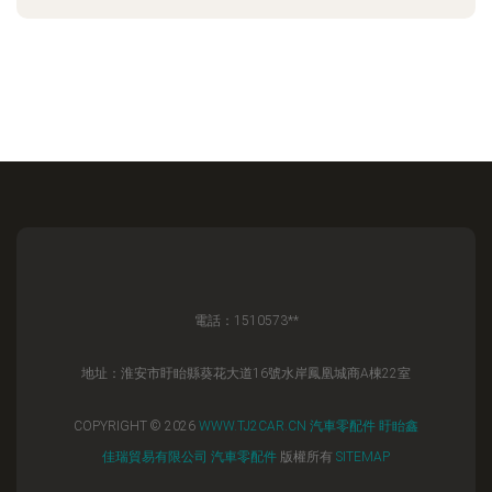
電話：1510573**
地址：淮安市盱眙縣葵花大道16號水岸鳳凰城商A棟22室
COPYRIGHT © 2026
WWW.TJ2CAR.CN
汽車零配件
盱眙鑫
佳瑞貿易有限公司
汽車零配件
版權所有
SITEMAP