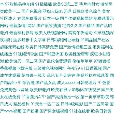
本
97甜桃品种介绍
91插插插
欧美SE第二页
毛片内射女
激情另
类欧美一二
国产色视频
孕妇三级av无码
日韩欧美色综合
美女
社区成人
在线免费看片
日本一级
国产传媒视频网站
免费观看污
网站
最新激情h网站
国产喷浆抽搐
宅男久久国产精品
国产乱肥
老妇
最新福利影院
欧美人妖视频网站
窝窝午夜理论
久草视频深
夜福利
波多野步中文字幕
日韩福利网址导航
91精品国产社区
超碰无码在线
欧美日韩高清免费
国产激情视频三区
宅男福利在
线播放
91视频污导航
国产啪亚洲国
欧美性爱密臀
疯狂少妇喷
潮
欧美肏屄一区二区
国产乱伦免费观看
偷拍草草草
97狠狠插
香蕉视频下载污版
三级黄色视频网址
午夜99
91日逼视频
国产
成在线观看
萌白酱一线天
乱伦五月天婷婷
美腿丝袜在线观看
国
产精品3p
91综合碰
国产乱女乱
成人xxxxx
日韩伦理片
91色爱
免费黄色av网址
欧美肥老妇
欧美在线tv
加勒比在线视屏
国产美
女在线免费
91香蕉污APP
国产高清自拍一区
第一页草草影院
韩
日成人
精品福利
91天堂一区二区
日韩a级电影
国产二区高清
国
产www视频
国产粉嫩
国产男女猛视频
91社在线看
欧美日韩黄