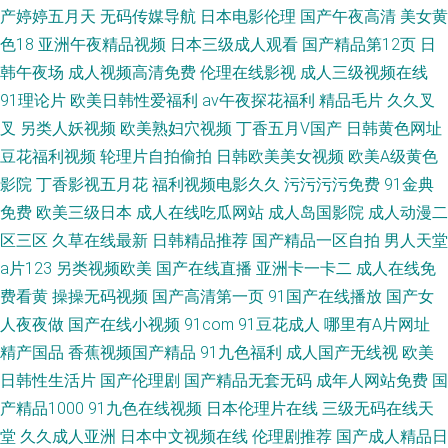
产婷婷五月天
无码传媒导航
日本电影伦理
国产午夜高清
美女黄
色18
亚洲午夜精品视频
日本三级成人观看
国产精品第12页
日
韩午夜场
成人视频高清免费
伦理在线影视
成人三级视频在线
91理论片
欧美日韩性爱福利
av午夜探花福利
精品毛片
久久叉
叉
另类人妖视频
欧美熟妇穴视频
丁香五月V国产
日韩黄色网址
豆花福利视频
轮理片自拍偷拍
日韩欧美美女视频
欧美A级黄色
影院
丁香影视五月花
福利视频电影久久
污污污污免费
91金典
免费
欧美三级日本
成人在线吃瓜网站
成人岛国影院
成人动漫二
区三区
久草在线最新
日韩精品推荐
国产精品一区自拍
男人天堂
a片123
另类视频欧美
国产在线直播
亚洲卡一卡二
成人在线免
费看黄
操操无码视频
国产高清第一页
91国产在线播放
国产女
人夜夜做
国产在线小视频
91com
91豆花成人
哪里有A片网址
精产国品
香蕉视频国产精品
91九色福利
成人国产无线视
欧美
日韩性生活片
国产伦理剧
国产精品无套无码
成年人网站免费
国
产精品1000
91九色在线视频
日本伦理片在线
三级无码在线天
堂
久久成人亚洲
日本中文视频在线
伦理剧推荐
国产成人精品日