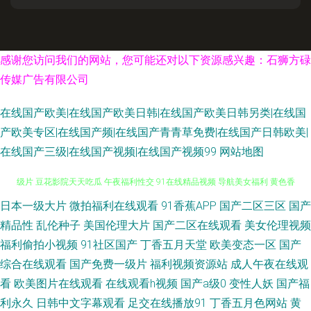
感谢您访问我们的网站，您可能还对以下资源感兴趣：石狮方碌
传媒广告有限公司
在线国产欧美|在线国产欧美日韩|在线国产欧美日韩另类|在线国
产欧美专区|在线国产频|在线国产青青草免费|在线国产日韩欧美|
在线国产三级|在线国产视频|在线国产视频99
网站地图
日本一级大片
微拍福利在线观看
91香蕉APP
国产二区三区
国产
香蕉网站 大香蕉伊人久久 亚洲色情五月天 91色影院 avtt天天干 操女人逼三
精品性
乱伦种子
美国伦理大片
国产二区在线观看
美女伦理视频
级片 豆花影院天天吃瓜 午夜福利性交 91在线精品视频 导航美女福利 黄色香
福利偷拍小视频
91社区国产
丁香五月天堂
欧美变态一区
国产
综合在线观看
国产免费一级片
福利视频资源站
成人午夜在线观
蕉视频网站 免费欧美A片视频 中日韩欧美棕合 www473p 国产乱乱一区二区
看
欧美图片在线观看
在线观看h视频
国产a级0
变性人妖
国产福
利永久
日韩中文字幕观看
足交在线播放91
丁香五月色网站
黄
女优在线观看 探花精品系列 人妖丝袜 国产三级小视频 免费看黄网址 欧美性