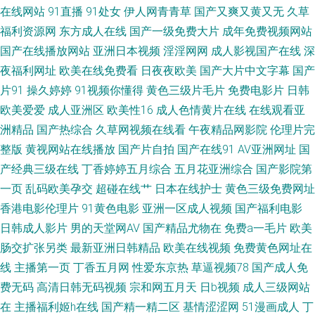
日韩色网址 91经典视频 福利视频合集91 欧美a级片一区 综合色图欧洲无码
在线网站
91直播
91处女
伊人网青青草
国产又爽又黄又无
久草
福利资源网
东方成人在线
国产一级免费大片
成年免费视频网站
福利剧场 美女深夜发福利 亚洲日逼网 wwww国产 精品熟女91 日韩电影新片
国产在线播放网站
亚洲日本视频
淫淫网网
成人影视国产在线
深
夜福利网址
欧美在线免费看
日夜夜欧美
国产大片中文字幕
国产
网 91巨炮 久久五月资源网 探花国产综合在线 超碰碰人人 欧美日韩成人国产
片91
操久婷婷
91视频你懂得
黄色三级片毛片
免费电影片
日韩
欧美爱爱
成人亚洲区
欧美性16
成人色情黄片在线
在线观看亚
综合狼人Av 岛国无码五区 另类色图欧美 神马影院福利午夜 91看片 大香蕉伊
洲精品
国产热综合
久草网视频在线看
午夜精品网影院
伦理片完
综 美女超碰人人 91Z网站 国产b站久久 欧美另类人妖 亚洲黄色黄色网址 俺
整版
黄视网站在线播放
国产片自拍
国产在线91
AV亚洲网址
国
产经典三级在线
丁香婷婷五月综合
五月花亚洲综合
国产影院第
也去色色 久久妻天天碰电影 五月天导航 av天堂吧 黑丝喷浆 人人摸97视频
一页
乱码欧美孕交
超碰在线艹
日本在线护士
黄色三级免费网址
香港电影伦理片
91黄色电影
亚洲一区成人视频
国产福利电影
91综合国产 欧美性爱激情网 亚洲黑料1区 超碰人人摸人人干 美女被草网站
日韩成人影片
男的天堂网AV
国产精品尤物在
免费a一毛片
欧美
肠交扩张另类
最新亚洲日韩精品
欧美在线视频
免费黄色网址在
午夜福利2000 AV无码偷拍 久久撸com 探花精选 超碰3p在线观看
线
主播第一页
丁香五月网
性爱东京热
草逼视频78
国产成人免
费无码
高清日韩无码视频
宗和网五月天
日b视频
成人三级网站
在
主播福利姬h在线
国产精一精二区
基情涩涩网
51漫画成人
丁