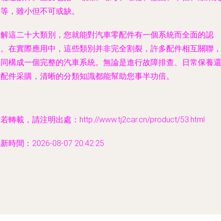
帶等，雖小但不可或缺。
了解這二十大類別，您就能對汽車零配件有一個系統而全面的認
知。在實際應用中，這些類別并非完全割裂，許多配件相互關聯
共同構成一個完整的汽車系統。無論是進行故障排查、日常保養
是配件采購，清晰的分類知識都能幫助您事半功倍。
若轉載，請注明出處：http://www.tj2car.cn/product/53.html
新時間：2026-08-07 20:42:25