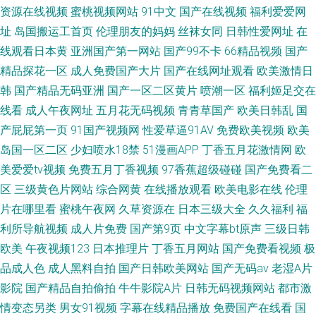
资源在线视频
蜜桃视频网站
91中文
国产在线视频
福利爱爱网
址
岛国搬运工首页
伦理朋友的妈妈
丝袜女同
日韩性爱网址
在
线观看日本黄
亚洲国产第一网站
国产99不卡
66精品视频
国产
精品探花一区
成人免费国产大片
国产在线网址观看
欧美激情日
韩
国产精品无码亚洲
国产一区二区黄片
喷潮一区
福利姬足交在
线看
成人午夜网址
五月花无码视频
青青草国产
欧美日韩乱
国
产屁屁第一页
91国产视频网
性爱草逼91AV
免费欧美视频
欧美
岛国一区二区
少妇喷水18禁
51漫画APP
丁香五月花激情网
欧
美爱爱tv视频
免费五月丁香视频
97香蕉超级碰碰
国产免费看二
区
三级黄色片网站
综合网黄
在线播放观看
欧美电影在线
伦理
片在哪里看
蜜桃午夜网
久草资源在
日本三级大全
久久福利
福
利所导航视频
成人片免费
国产第9页
中文字幕bt原声
三级日韩
欧美
午夜视频123
日本推理片
丁香五月网站
国产免费看视频
极
品成人色
成人黑料自拍
国产日韩欧美网站
国产无码av
老湿A片
影院
国产精品自拍偷拍
牛牛影院A片
日韩无码视频网站
都市激
情变态另类
男女91视频
字幕在线精品播放
免费国产在线看
国