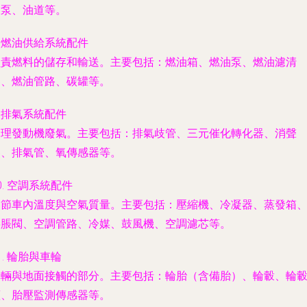
油泵、油道等。
.
燃油供給系統配件
負責燃料的儲存和輸送。主要包括：燃油箱、燃油泵、燃油濾清
器、燃油管路、碳罐等。
.
排氣系統配件
處理發動機廢氣。主要包括：排氣歧管、三元催化轉化器、消聲
器、排氣管、氧傳感器等。
0.
空調系統配件
調節車內溫度與空氣質量。主要包括：壓縮機、冷凝器、蒸發箱
膨脹閥、空調管路、冷媒、鼓風機、空調濾芯等。
1.
輪胎與車輪
車輛與地面接觸的部分。主要包括：輪胎（含備胎）、輪轂、輪
蓋、胎壓監測傳感器等。