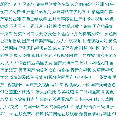
影网址
91社区论坛
免费网站黄色在线
久久偷拍高清亚洲
91午
夜在线免费
亚洲精品第五页
麻豆网站在线观看
91精选国产
国
产精品亚洲
黄色三级成年
五月天婷婷爱
国产不卡小视频
AV色
哟哟
亚洲天堂丁香五月
91社网
美女视频黄全免费
国产精品第
一页国
另类区另类欧美
欧美色图乱伦小说
免费成人软件
黄色网
址视频播放
国产日产美产精品
成人午夜视频
伦理视频网站
黄色
18禁网站
亚洲无码视频在线
成人无码看片
91原创社区
伦理电
影香港
成人免费
蜜桃91色色
A片视频网
国产自在线
操欧美老女
人
人人97综合精品
岛国免费
国产无码一二
蜜桃tv网站入口
国
产第66页
另类国产在线
熟女自拍偷拍
青青久视频
久草新视频
在线
激情深爱欧美激情
91视频官网国产
狠狠操-91
91我要操
国
产ts视频网站
国产美女视频网站
91视频成人下载
国产无码色色
91香蕉亚洲精品
91伊人加勒比
欧美狠狠插
日韩精品高清
黄色
av网
日本波多野吉衣
日韩在线观看精品
日本一级电影
久草网
页
97免费艹
岛国一区二区
岛国动作片在
波多野吉衣三级
亚洲
AV一卡
在线免费小视频
搞黄网站在线观看
免费色情A片网扯
91