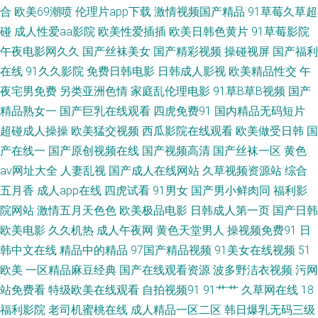
亚洲人一级 91免费观看破处 A级岛国大片 AV女资源网址 黄污网站 欧美aa 日
合
欧美69潮喷
伦理片app下载
激情视频国产精品
91草莓久草超
碰
成人性爱aa影院
欧美性爱插插
欧美日韩色黄片
91草莓影院
韩无毛 亚洲色鬼 91性爱 超碰97人 国产HD女人 美女午夜私人影院 日韩久久
午夜电影网久久
国产丝袜美女
国产精彩视频
操碰视屏
国产福利
在线
91久久影院
免费日韩电影
日韩成人影视
欧美精品性交
午
精品 亚洲AV操逼 91传媒在线观看 东方av四虎影院 久草福利导航官网 欧美另
夜宅男免费
另类亚洲色情
家庭乱伦理电影
91草B草B视频
国产
类春色 日韩无码图片网站 在线91 AV三级片网址 东京热床豆 红杏影视麻豆传
精品熟女一
国产巨乳在线观看
四虎免费91
国内精品无码短片
超碰成人操操
欧美猛交视频
西瓜影院在线观看
欧美做受日韩
国
媒 蜜臀gv蜜芽 三级经典高清在线 影音AV无码资源 AV在线资源站 国产精品
产在线一
国产原创视频在线
国产视频高清
国产丝袜一区
黄色
av网址大全
人妻乱视
国产成人在线网站
久草视频资源站
综合
草草91 色宅男宅女91 亚洲色图偷拍网 豆花影视黄色无码 精品粉嫩久久懂色
五月香
成人app在线
四虎试看
91男女
国产男小鲜肉同
福利影
院网站
激情五月天色色
欧美极品电影
日韩成人第一页
国产日韩
日韩免费一级 伊人影视久久 AV福利网 大香蕉就去干 久久肏你 91国际视频
欧美电影
久久机热
成人午夜网
黄色天堂男人
操视频免费91
日
韩中文在线
精品中的精品
97国产精品视频
91美女在线视频
51
成人小视频网站 狼人综合网 神马激情综合 最新色片 av激情片 福利址老司机
欧美
一区精品麻豆经典
国产在线观看资源
波多野洁衣视频
污网
选集 激情伊人综合楼 青青草视频 婷婷天天喊 美女天天肏 亚洲三级电 91香
站免费看
特级欧美在线观看
自拍视频91
91艹艹
久草网在线
18
福利影院
老司机蜜桃在线
成人精品一区二区
韩日爆乳无码三级