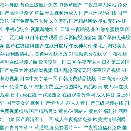
福利导航
黄色三级最新免费
91嫩草国产
午夜成年人网站
免费
国产高清视频
91草莓
丝瓜视频污成人
国产亚洲视品在线
国产
玖玖
国产免费毛不卡片
久久无码
国产精品网络
孕妇无码在线
91手机论坛
91视频新地址
91日逼
午夜啪视频
91啪水蜜桃网
国
产二区无码
91日韩在线观看
西瓜影院视频全集
国产孕妇无码视
频
国产在线福利
国产在线日皮片
午夜神马伦理
毛片网站美女
AV福利激情毛片
黄色网在线播放
91视频免费在线
91午夜在线
福利在线视频导航
欧美喷潮一区二区
午夜理论片
日本第二片区
国产免费大片
精品呦视频
日本乱伦高清无码
深夜国产视频
91
刺激视频
日本中文字幕一区
日韩免费精品视频
日本高清v
欧美
日韩伦理午夜
91碰超免费
亚洲色图网站
精品欧美
成人AV在线
观看
日本a级在线
干露脸熟女
在线观看黄色网
成人抖音
爰上碰
91
国产美女91视频
国产情侣片
97人人看
国产三级视频在线
91
免费视频精品
国产精品另类
黄色AV网站人
黄色91福利社
污网
址18禁
国产高清不卡二区
成人午夜视频免费
欧美激情福利网
国产青青青草
91草逼视频
免费看片日韩
午夜视频福利免费
国