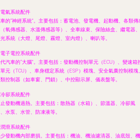
.
電氣系統配件
汽車的“神經系統”。主要包括：蓄電池、發電機、起動機、各類傳
器（氧傳感器、水溫傳感器等）、全車線束、保險絲盒、繼電器
燈光系統（大燈、尾燈、霧燈、室內燈）、喇叭等。
.
電子電控系統配件
代汽車的“大腦”。主要包括：發動機控制單元（ECU）、變速箱
單元（TCU）、車身穩定系統（ESP）模塊、安全氣囊控制模塊
各類控制器（如車窗、門鎖）、中控顯示屏、儀表盤等。
.
冷卻系統配件
防止發動機過熱。主要包括：散熱器（水箱）、節溫器、冷卻風
扇、水泵、水管、防凍液等。
.
潤滑系統配件
減少發動機內部磨損。主要包括：機油、機油濾清器、油底殼、