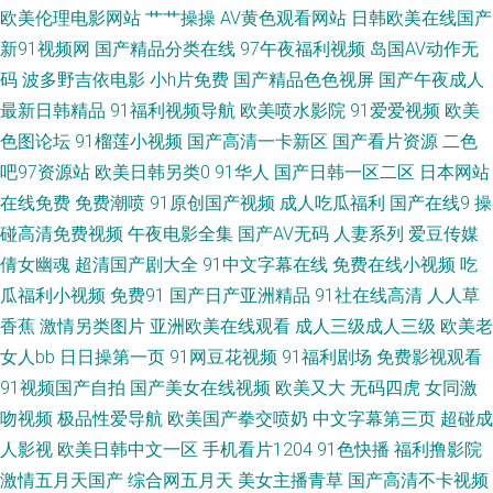
蕉嫩草 超碰在线91 久草资源福利在线 欧美性爱亚洲图片 深夜福利18 91人
欧美伦理电影网站
艹艹操操
AV黄色观看网站
日韩欧美在线国产
新91视频网
国产精品分类在线
97午夜福利视频
岛国AV动作无
妻国产 大香蕉狠狠的 久久伊人在线视频 日韩A三级 综合淫网 肏屄大香蕉 九
码
波多野吉依电影
小h片免费
国产精品色色视屏
国产午夜成人
最新日韩精品
91福利视频导航
欧美喷水影院
91爱爱视频
欧美
九热66 日本成人三级 亚洲三片 91偷拍网123 传媒视频在线入口 久草国产福
色图论坛
91榴莲小视频
国产高清一卡新区
国产看片资源
二色
利视频 91成人区 福利精品店 欧亚美日一级片 91色淫网 AV性爱区 成人浮力
吧97资源站
欧美日韩另类0
91华人
国产日韩一区二区
日本网站
在线免费
免费潮喷
91原创国产视频
成人吃瓜福利
国产在线9
操
影院 九一视频免费观看 人人干91 午夜熟女福利网 91亚洲资源站 国产日韩欧
碰高清免费视频
午夜电影全集
国产AV无码
人妻系列
爱豆传媒
倩女幽魂
超清国产剧大全
91中文字幕在线
免费在线小视频
吃
美黄色 欧美视频在线观看 亚州日韩视频 91视频网站 都市激情伊人 久草视频
瓜福利小视频
免费91
国产日产亚洲精品
91社在线高清
人人草
香蕉
激情另类图片
亚洲欧美在线观看
成人三级成人三级
欧美老
免费福利 日本3级片网站 欧美激情28p 日本污污视频 91一区视频 国产盗拍
女人bb
日日操第一页
91网豆花视频
91福利剧场
免费影视观看
91视频国产自拍
国产美女在线视频
欧美又大
无码四虎
女同激
色视频 欧美激情内射 天天操人人 91工厂在线视频 导航av 美国激情综合网
吻视频
极品性爱导航
欧美国产拳交喷奶
中文字幕第三页
超碰成
少妇AV导航 91黑丝高跟 另类综合另类 午夜剧场韩国 超碰99香蕉 户外露出
人影视
欧美日韩中文一区
手机看片1204
91色快播
福利撸影院
激情五月天国产
综合网五月天
美女主播青草
国产高清不卡视频