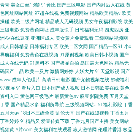
青青
美女白丝18禁
91肏比
国产三区电影
国产内射后入在线
黄
色网址网站网址
97超在线视
免费视频网站
精品欧美精品v
欧美
操碰
欧美二级片网址
精品成人无码视频
男女午夜福利影院
欧美
三级电影
免费黄色网址
成年版快手
日韩福利无码
四虎四房
亚
洲AV在线豆花
亚洲区成人
美女黄片免费观看
三级网站视频网
成人日韩精品
日韩福利专区
欧美二区女同
国产精品一区91
小x
导航福利
免费黄色在线视频
91原创视频
欧美日韩小视频
国产
成人在线无码
91黑料不
国产极品自拍
岛国最大色网站
精品无
码国产二品
欧美一及片
激情网婷婷
人妖大片
91天堂影视
国产
www
成年人伦理片
高清日韩电影
国产尤物视频在线
超碰福利
97视屏
91看片入口
日本国产成人视频
日本日韩欧美在线
黄色
资料入口
黄色网三级毛片
最新黄色av
麻豆影院免费
五月天堂
丁香
国产精品水多
福利所导航
三级视频网站J
51福利影院
丁香
五月天av
18日本三级全黄
乱伦天堂
国产在线短视频
丁香五月
丁香婷婷
91精品又
爱豆传媒下载
丁香九月国产主播
美女网站
视频黄
A片com
美女福利在线观看
狼人激情网
伦理片香港
极品