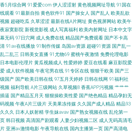
香5月综合网
91爱爱com
伊人涩涩射
黄色视频网址导航
91国在
线观看
91最新自拍
黄色软件91
国产操女人
国产乱人
欧美乱欲
视频
超碰吃瓜
久草涩涩
最新在线A片网址
黄色视屏网站
欧美午
夜寂寞影院
新视觉影视
成人写真福利
欧美内射网址
日本中文字
幕无码
97日穴网
成人免费在线
精品国产免费观看
国产不卡高
清
91av在线播放
91制作传媒
岛国av资源
超碰91资源
国产乱一
乱二乱三
日韩美女直播
91尤物69
蜜桃午夜激情
免费伦理电影
日本电影伦理片
黄瓜视频成人
性爱婷婷
爱豆在线看
麻豆影院爱
爱
成人软件视频
午夜宅男在线
91专区在线
狠狠干欧美
国产三
级国产
国产欧美日韩在线
97五月天婷婷
日韩在线网
91福利社
视频
福利导航
A片三级网站
久草视频8
香蕉APP污视频
艹艹艹
插逼
国产精品五月天
狠狠操欧美性爱
国产绝色精品
精品孕妇无
码视频
午夜A片三级片
天美果冻传媒
久久国产成人精品
精品93
久久久
日本人妖射精
学生妹avav
国产熟女视频在线
乱伦第一
页
韩日视频
高清国产剧观看
人妻少妇视频二区
成人无码高清毛
片
亚洲av激情电影
午夜导航在线
国内主播第一页
国产高清电