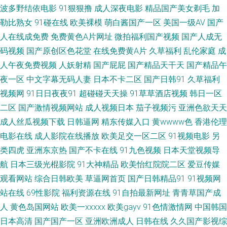
波多野结依电影
91狠狠撸
成人深夜电影
精品国产美女剃毛
加
勒比熟女
91碰在线
欧美裸模
萌白酱国产一区
美国一级AV
国产
花 91页免费视频 超碰狠狠干 黄色A片网 欧美一区色网 伪娘互操 中文字幕日
人在线成免费
免费黄色A片网址
微拍福利国产视频
国产人成无
码视频
国产原创区色花堂
在线免费黄A片
久草福利
乱伦家庭
成
本私人 av男人天堂手机 福利姫精品导航 九一刺激 欧美深夜男人天堂 深夜福
人午夜免费视频
人妖射精
国产屁屁
国产精品天干天
国产精品午
利入口 伊人久久精品无码 91蜜桃破 午夜剧场成人18 国产人妻喷水视频 老司
夜一区
中文字幕无码人妻
日本不卡二区
国产日韩91
久草福利
视频网
91日日夜夜91
超碰碰天天操
91草草酒店视频
韩日一区
机123AV 人人操人人色网 性爱射精福利社 97热超碰 传媒福利电影 狠狠干哦
二区
国产激情视频网站
成人视频日本
茄子视频污
亚洲色欲天天
成人丝瓜视频下载
日韩逼网
精东传媒入口
黄wwww色
香港伦理
日本 久久免费二区 欧美日韩国内 三级视频国产 亚洲激情丝袜网 91免费起飞
电影在线
成人影院在线播放
欧美足交一区二区
91视频电影
另
类四虎
亚洲东京热
国产不卡在线
91九色视频
日本天堂视频导
18 AVA在线 成人快播视频 黄色无毒不卡视频 男人午夜影院 美女视频不卡 日
航
日本三级光棍影院
91大神精品
欧美怡红院院二区
爱豆传媒
本足交视频 中日韩欧美色图 91午夜激情 东京热色图片 黑料自慰学生 麻豆香
观看网站
综合日韩欧美
草逼网首页
国产日韩精品91
91视频网
站在线
69性影院
福利资源在线
91自拍最新网址
青青草国产成
蕉草莓视频 97超碰在线伊人 国产深夜福利 久久依人精品综合 色中色色导航
人
黄色岛国网站
欧美一xxxxx
欧美gayv
91色情激情网
中国韩国
日本高清
国产国产一区
亚洲欧洲成人
日韩在线
久久国产影视综